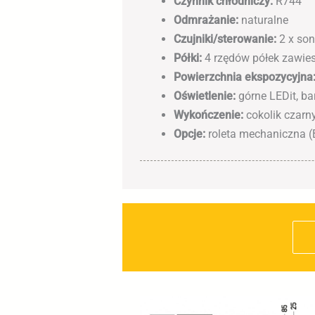
Czynnik chłodniczy:
R744
Odmrażanie:
naturalne
Czujniki/sterowanie:
2 x son
Półki:
4 rzędów półek zawie
Powierzchnia ekspozycyjna
Oświetlenie:
górne LEDit, b
Wykończenie:
cokolik czarn
Opcje:
roleta mechaniczna (