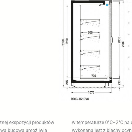
cznej ekspozycji produktów
dmrażaniem, a ekspozycja
łowa budowa umożliwia
wo (RAL 9003). Górne