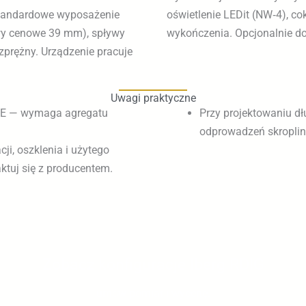
 Standardowe wyposażenie
y odbojnik PVC dopełniają
twy cenowe 39 mm), spływy
wykończenia. Opcjonalnie do
zprężny. Urządzenie pracuje
Uwagi praktyczne
OTE — wymaga agregatu
Przy projektowaniu dł
odprowadzeń skroplin
ji, oszklenia i użytego
ktuj się z producentem.
Zobacz konfiguracje Iberg RDIG
umów pomiar i wycenę.