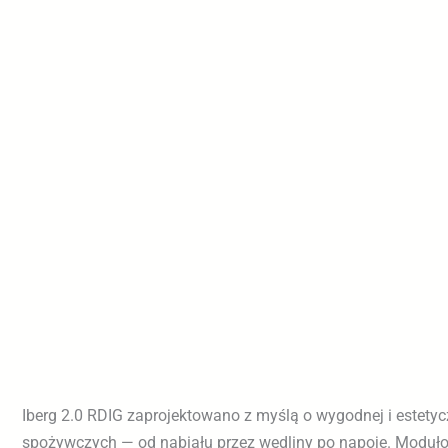
Iberg 2.0 RDIG zaprojektowano z myślą o wygodnej i estety
w temperaturze 0°C–2°C na czynniki R744 z naturalnym o
spożywczych — od nabiału przez wędliny po napoje. Modu
wykonana jest z blachy ocynkowanej malowanej proszko