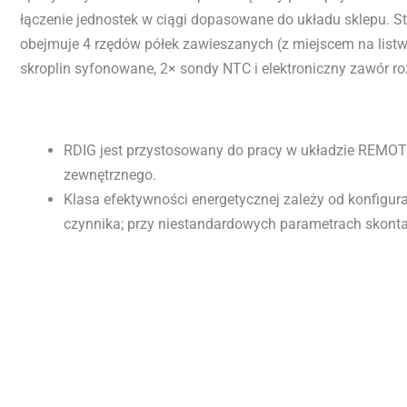
łączenie jednostek w ciągi dopasowane do układu sklepu.
oświetlenie LEDit (NW‑4), cokolik czarny (RAL 9005) i szar
obejmuje 4 rzędów półek zawieszanych (z miejscem na lis
skroplin syfonowane, 2× sondy NTC i elektroniczny zawór ro
RDIG jest przystosowany do pracy w układzie REM
zewnętrznego.
Klasa efektywności energetycznej zależy od konfigurac
czynnika; przy niestandardowych parametrach skonta