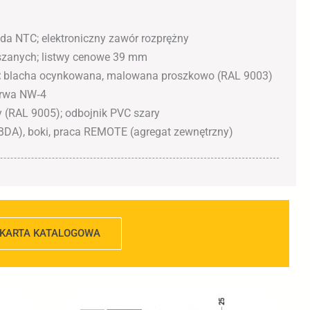
da NTC; elektroniczny zawór rozprężny
szanych; listwy cenowe 39 mm
:
blacha ocynkowana, malowana proszkowo (RAL 9003)
arwa NW‑4
y (RAL 9005); odbojnik PVC szary
BDA), boki, praca REMOTE (agregat zewnętrzny)
KARTA KATALOGOWA