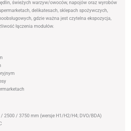
wędlin, świeżych warzyw/owoców, napojów oraz wyrobów
upermarketach, delikatesach, sklepach spożywczych,
oobsługowych, gdzie ważna jest czytelna ekspozycja,
ożliwość łączenia modułów.
em
h
eryjnym
esy
ermarketach
0 / 2500 / 3750 mm (wersje H1/H2/H4; DVO/BDA)
C