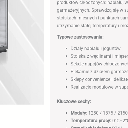
produktów chłodzonych: nabiału, 
garmażeryjnych. Sprawdzą się w s
stoiskach mięsnych i punktach sam
utrzymanie stałej temperatury i m
Typowe zastosowania:
Działy nabiału i jogurtów
Stoiska z wędlinami i mięs
Sekcje napojów chłodzonyc
Piekarnie z działem garmaż
Sklepy convenience i delikat
Realizacje modułowe w sup
Kluczowe cechy:
Moduły:
1250 / 1875 / 215
Temperatura pracy:
0°C–2°