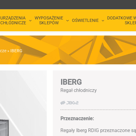
URZĄDZENIA
WYPOSAŻENIE
DODATKOWE W
OŚWIETLENIE
CHŁODNICZE
SKLEPÓW
SKLE
icze
»
IBERG
IBERG
Regał chłodniczy
Przeznaczenie:
Regały Iberg RDIG przeznaczone są