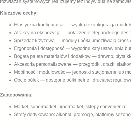
rozwiązań systemowych realizujemy też indywidualne zamówieni
Kluczowe cechy:
Elastyczna konfiguracja — szybka rekonfiguracja modułó
Atrakcyjna ekspozycja — połączenie eleganckiego desi
Sprzedaż krzyżowa — moduły i półki umożliwiają cross‑s
Ergonomia i dostępność — wygodne kąty ustawienia bute
Bogata paleta materiałów i dodatków — drewno, płyta kl
Akcesoria personalizowane — przegródki, drążki siatkow
Mobilność i modułowość — jednostki stacjonarne lub mo
Opcje półek — dostępne półki pełne i druciane; regulowa
Zastosowania:
Market, supermarket, hipermarket, sklepy convenience
Strefy dedykowane: alkohol, promocje, platformy sezon