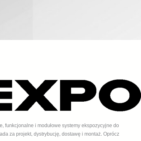
, funkcjonalne i modułowe systemy ekspozycyjne do
da za projekt, dystrybucję, dostawę i montaż. Oprócz