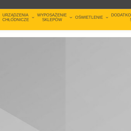
URZĄDZENIA
WYPOSAŻENIE
DODATKO
OŚWIETLENIE
CHŁODNICZE
SKLEPÓW