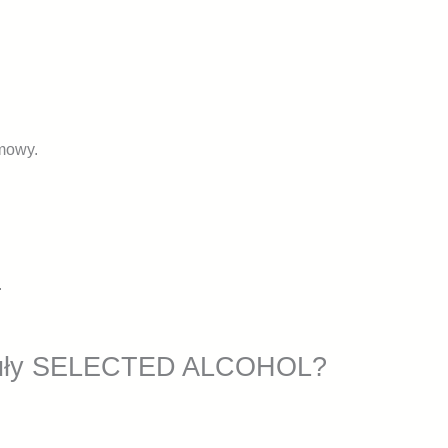
mowy.
.
 moduły SELECTED ALCOHOL?