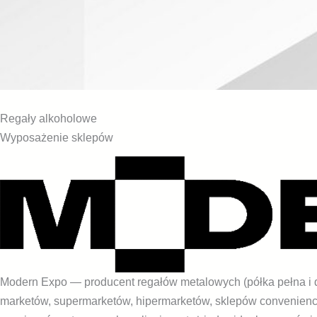
Regały alkoholowe
Wyposażenie sklepów
Modern Expo — producent regałów metalowych (półka pełna i
marketów, supermarketów, hipermarketów, sklepów convenience, 