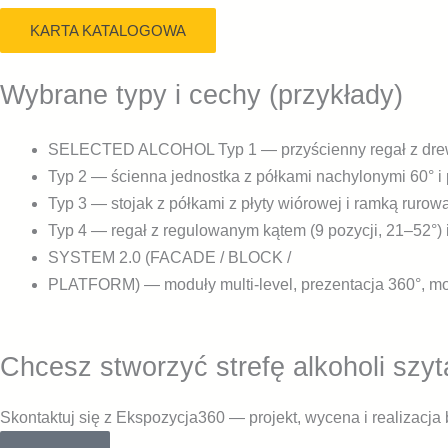
KARTA KATALOGOWA
Wybrane typy i cechy (przykłady)
SELECTED ALCOHOL Typ 1 — przyścienny regał z drew
Typ 2 — ścienna jednostka z półkami nachylonymi 60° i 
Typ 3 — stojak z półkami z płyty wiórowej i ramką rur
Typ 4 — regał z regulowanym kątem (9 pozycji, 21–52°)
SYSTEM 2.0 (FACADE / BLOCK /
PLATFORM) — moduły multi‑level, prezentacja 360°, mob
Chcesz stworzyć strefę alkoholi 
Skontaktuj się z Ekspozycja360 — projekt, wycena i realizacj