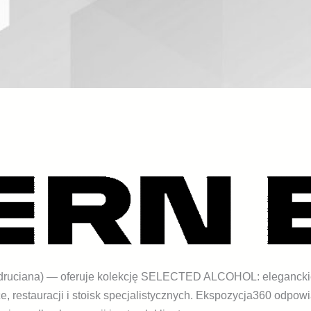
 druciana) — oferuje kolekcję SELECTED ALCOHOL: eleganckie
restauracji i stoisk specjalistycznych. Ekspozycja360 odpowia