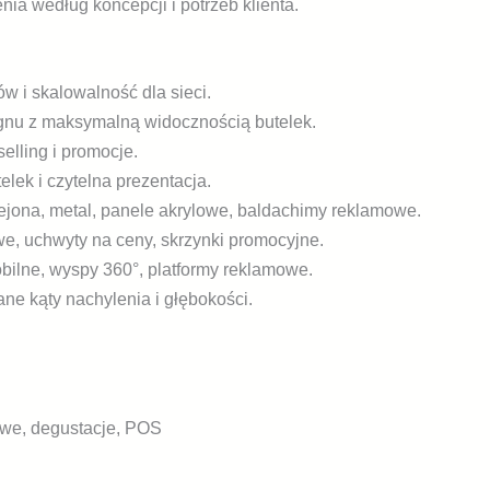
a według koncepcji i potrzeb klienta.
w i skalowalność dla sieci.
gnu z maksymalną widocznością butelek.
elling i promocje.
lek i czytelna prezentacja.
ejona, metal, panele akrylowe, baldachimy reklamowe.
e, uchwyty na ceny, skrzynki promocyjne.
bilne, wyspy 360°, platformy reklamowe.
ne kąty nachylenia i głębokości.
owe, degustacje, POS