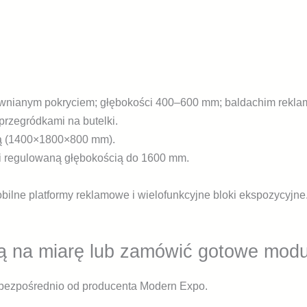
nianym pokryciem; głębokości 400–600 mm; baldachim rekla
przegródkami na butelki.
ową (1400×1800×800 mm).
 i regulowaną głębokością do 1600 mm.
ilne platformy reklamowe i wielofunkcyjne bloki ekspozycyjne
szytą na miarę lub zamówić gotowe
a bezpośrednio od producenta Modern Expo.