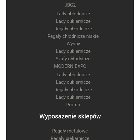
JBG2
Lady chłodnicze
Lady cukiernicze
Regały chłodnicze
Regały chłodnicze niskie
Wyspy
Lady cukiernicze
Szafy chłodnicze
MODERN EXPO
Lady chłodnicze
Lady cukiernicze
Regały chłodnicze
Lady cukiernicze
Promo
Wyposażenie sklepów
Regały metalowe
Regały piekarnicze