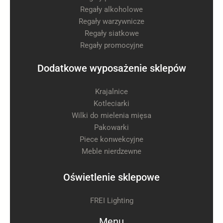
Regały alkoholowe
Regały warzywnicze
Regały siatkowe
Regały promocyjne
Dodatkowe wyposażenie sklepów
Krajalnice
Kotleciarki
Wilki do mielenia mięsa
Pakowarki
Piece konwekcyjne
Meble nierdzewne
Oświetlenie sklepowe
FREI Lighting
Menu