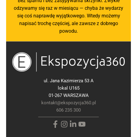
Bez spamu i bez zasypywania skrzynki. Zwykle
odzywamy się raz w miesiącu — chyba że wydarzy
się coś naprawdę wyjątkowego. Wtedy możemy
napisać trochę częściej, ale zawsze z dobrego
powodu.
ul. Jana Kazimierza 53 A
lokal U165
01-267 WARSZAWA
kontakt@ekspozycja360.pl
606 235 300