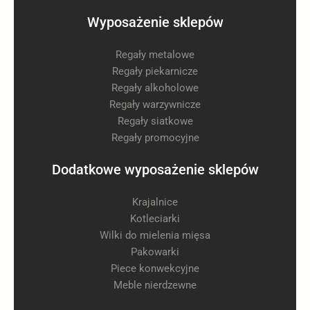
Wyposażenie sklepów
Regały metalowe
Regały piekarnicze
Regały alkoholowe
Regały warzywnicze
Regały siatkowe
Regały promocyjne
Dodatkowe wyposażenie sklepów
Krajalnice
Kotleciarki
Wilki do mielenia mięsa
Pakowarki
Piece konwekcyjne
Meble nierdzewne