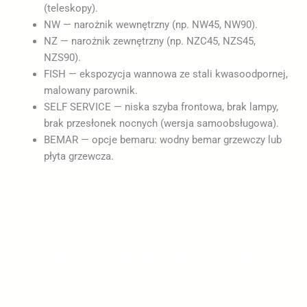
(teleskopy).
NW — narożnik wewnętrzny (np. NW45, NW90).
NZ — narożnik zewnętrzny (np. NZC45, NZS45,
NZS90).
FISH — ekspozycja wannowa ze stali kwasoodpornej,
malowany parownik.
SELF SERVICE — niska szyba frontowa, brak lampy,
brak przesłonek nocnych (wersja samoobsługowa).
BEMAR — opcje bemaru: wodny bemar grzewczy lub
płyta grzewcza.
Zobacz modele Lhotse z szybą
prostą
umów pomiar i wycenę.