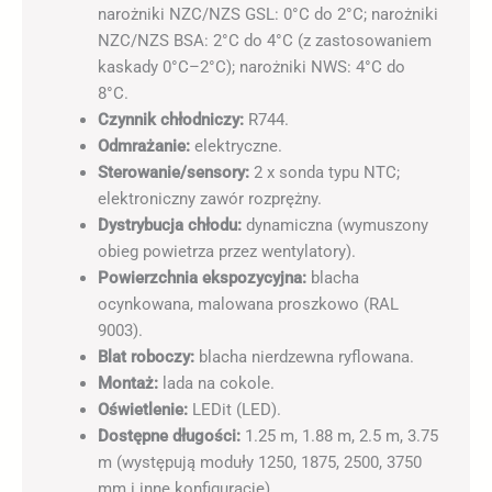
narożniki NZC/NZS GSL: 0°C do 2°C; narożniki
NZC/NZS BSA: 2°C do 4°C (z zastosowaniem
kaskady 0°C–2°C); narożniki NWS: 4°C do
8°C.
Czynnik chłodniczy:
R744.
Odmrażanie:
elektryczne.
Sterowanie/sensory:
2 x sonda typu NTC;
elektroniczny zawór rozprężny.
Dystrybucja chłodu:
dynamiczna (wymuszony
obieg powietrza przez wentylatory).
Powierzchnia ekspozycyjna:
blacha
ocynkowana, malowana proszkowo (RAL
9003).
Blat roboczy:
blacha nierdzewna ryflowana.
Montaż:
lada na cokole.
Oświetlenie:
LEDit (LED).
Dostępne długości:
1.25 m, 1.88 m, 2.5 m, 3.75
m (występują moduły 1250, 1875, 2500, 3750
mm i inne konfiguracje).